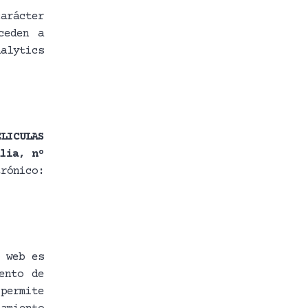
arácter
ceden a
nalytics
ELICULAS
alia, nº
rónico:
 web es
ento de
permite