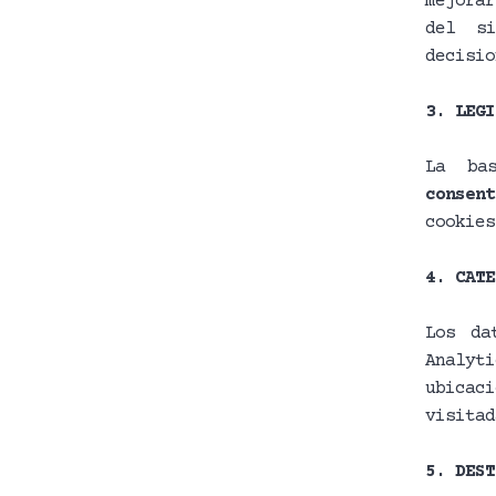
mejorar
del si
decisio
3. LEGI
La ba
consen
cookies
4. CATE
Los da
Analyt
ubicaci
visitad
5. DEST