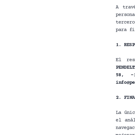
A trav
person
tercero
para fi
1. RESP
El re
PENDELT
58, -1
info@pe
2. FINA
La únic
el aná
naveg