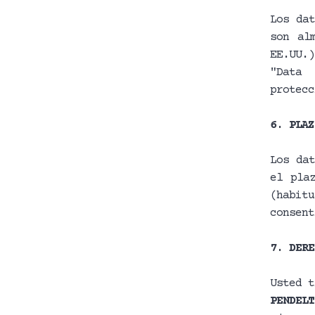
Los dat
son al
EE.UU.
"Data 
protecc
6. PLAZ
Los dat
el pla
(habitu
consent
7. DERE
Usted 
PENDEL